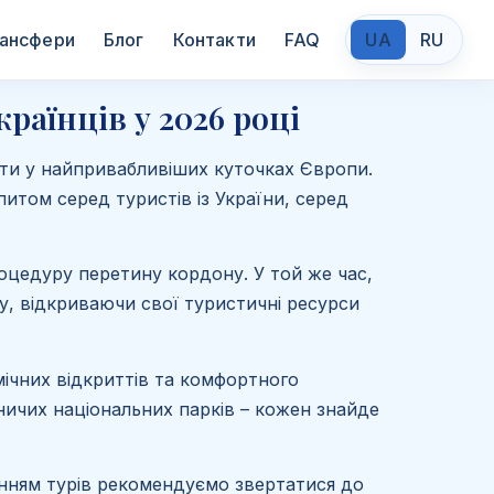
ансфери
Блог
Контакти
FAQ
UA
RU
раїнців у 2026 році
чити у найпривабливіших куточках Європи.
питом серед туристів із України, серед
роцедуру перетину кордону. У той же час,
зду, відкриваючи свої туристичні ресурси
мічних відкриттів та комфортного
вничих національних парків – кожен знайде
нням турів рекомендуємо звертатися до