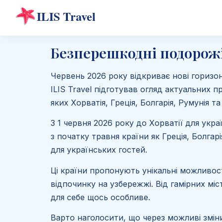
Безперешкодні подорожі 
Червень 2026 року відкриває нові горизон
ILIS Travel підготував огляд актуальних 
яких Хорватія, Греція, Болгарія, Румунія та 
З 1 червня 2026 року до Хорватії для укр
з початку травня країни як Греція, Болгар
для українських гостей.
Ці країни пропонують унікальні можливос
відпочинку на узбережжі. Від гамірних мі
для себе щось особливе.
Варто наголосити, що через можливі змі