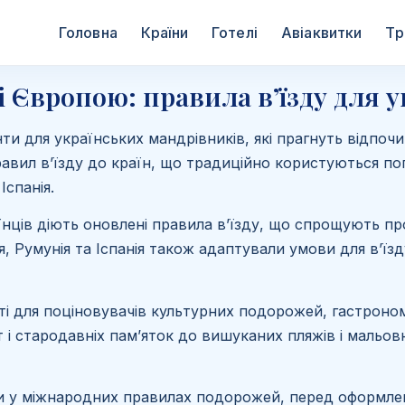
Головна
Країни
Готелі
Авіаквитки
Тр
Європою: правила в’їзду для ук
ти для українських мандрівників, які прагнуть відпо
правил в’їзду до країн, що традиційно користуються по
Іспанія.
аїнців діють оновлені правила в’їзду, що спрощують п
ія, Румунія та Іспанія також адаптували умови для в’ї
ті для поціновувачів культурних подорожей, гастроно
ст і стародавніх пам’яток до вишуканих пляжів і мальо
ни у міжнародних правилах подорожей, перед оформле