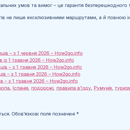
уальних умов та вимог – це гарантія безперешкодного 
ієнтів не лише ексклюзивними маршрутами, а й повною
ців – з 1 червня 2026 – How2go.info
 із 1 травня 2026 – How2go.info
ців – з 1 травня 2026 – How2go.info
ів – з 1 травня 2026 – How2go.info
в – з 1 травня 2026 – How2go.info
ропа
,
Іспанія
,
подорожі
,
правила в’їзду
,
Румунія
,
туриз
ься.
Обов’язкові поля позначені
*