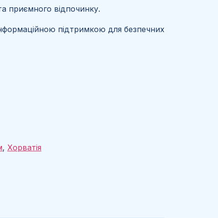
та приємного відпочинку.
 інформаційною підтримкою для безпечних
м
,
Хорватія