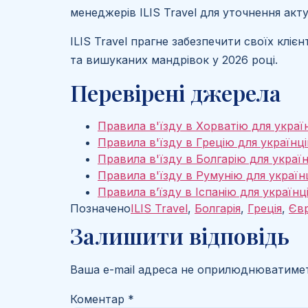
менеджерів ILIS Travel для уточнення акт
ILIS Travel прагне забезпечити своїх кл
та вишуканих мандрівок у 2026 році.
Перевірені джерела
Правила в'їзду в Хорватію для україн
Правила в'їзду в Грецію для українців
Правила в'їзду в Болгарію для україн
Правила в'їзду в Румунію для українц
Правила в’їзду в Іспанію для українці
Позначено
ILIS Travel
,
Болгарія
,
Греція
,
Єв
Залишити відповідь
Ваша e-mail адреса не оприлюднюватимет
Коментар
*