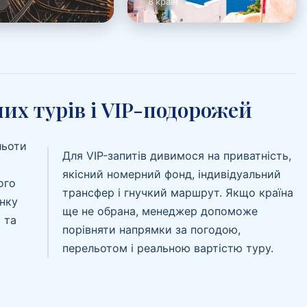
и
8 країн
их турів і VIP-подорожей
льоти
Для VIP-запитів дивимося на приватність,
якісний номерний фонд, індивідуальний
ого
трансфер і гнучкий маршрут. Якщо країна
инку
ще не обрана, менеджер допоможе
 та
порівняти напрямки за погодою,
перельотом і реальною вартістю туру.