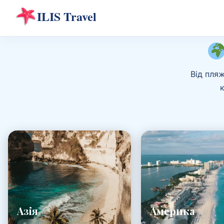
Від пля
Азія
Америка