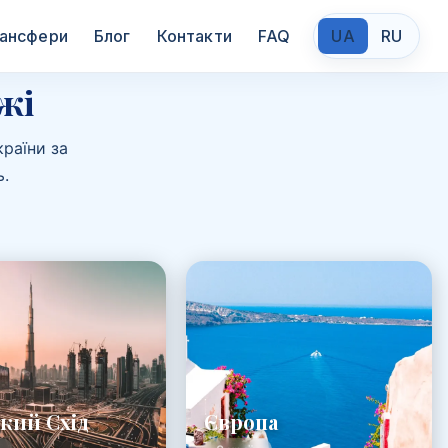
ансфери
Блог
Контакти
FAQ
UA
RU
жі
раїни за
.
кий Схід
Європа