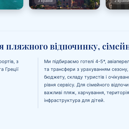
3 країни
2 країн
 пляжного відпочинку, сімейн
ортів, з
Ми підбираємо готелі 4-5*, авіапере
а Греції
та трансфери з урахуванням сезону,
бюджету, складу туристів і очікуван
рівня сервісу. Для сімейного відпоч
важливі пляж, харчування, територія
інфраструктура для дітей.