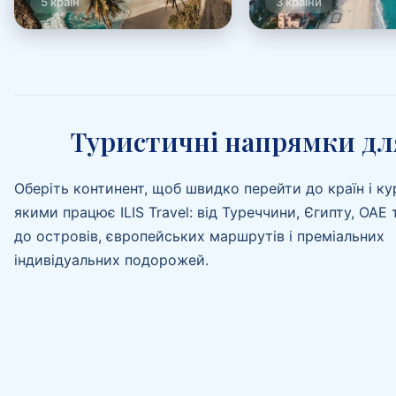
5 країн
3 країни
Туристичні напрямки для
Оберіть континент, щоб швидко перейти до країн і кур
якими працює ILIS Travel: від Туреччини, Єгипту, ОАЕ т
до островів, європейських маршрутів і преміальних
індивідуальних подорожей.