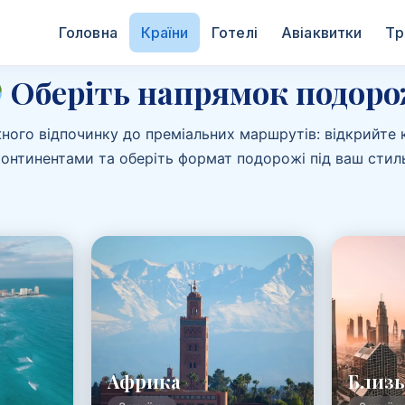
Головна
Країни
Готелі
Авіаквитки
Тр
Оберіть напрямок подоро
жного відпочинку до преміальних маршрутів: відкрийте к
континентами та оберіть формат подорожі під ваш стиль
Африка
Близь