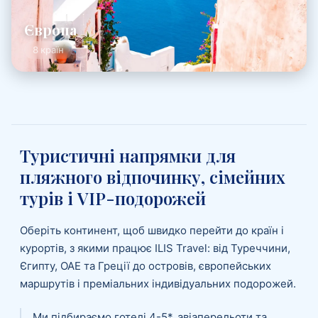
Європа
8 країн
Туристичні напрямки для
пляжного відпочинку, сімейних
турів і VIP-подорожей
Оберіть континент, щоб швидко перейти до країн і
курортів, з якими працює ILIS Travel: від Туреччини,
Єгипту, ОАЕ та Греції до островів, європейських
маршрутів і преміальних індивідуальних подорожей.
Ми підбираємо готелі 4-5*, авіаперельоти та